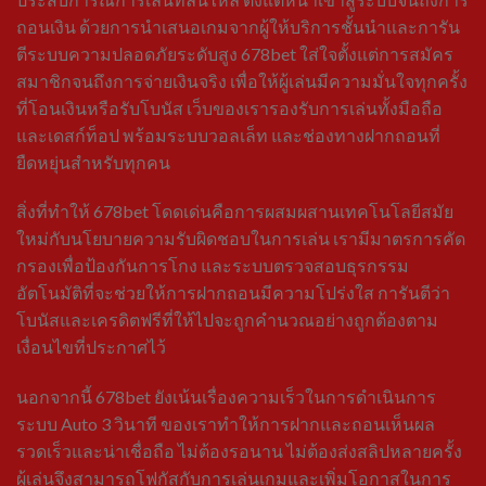
ถอนเงิน ด้วยการนำเสนอเกมจากผู้ให้บริการชั้นนำและการัน
ตีระบบความปลอดภัยระดับสูง 678bet ใส่ใจตั้งแต่การสมัคร
สมาชิกจนถึงการจ่ายเงินจริง เพื่อให้ผู้เล่นมีความมั่นใจทุกครั้ง
ที่โอนเงินหรือรับโบนัส เว็บของเรารองรับการเล่นทั้งมือถือ
และเดสก์ท็อป พร้อมระบบวอลเล็ท และช่องทางฝากถอนที่
ยืดหยุ่นสำหรับทุกคน
สิ่งที่ทำให้ 678bet โดดเด่นคือการผสมผสานเทคโนโลยีสมัย
ใหม่กับนโยบายความรับผิดชอบในการเล่น เรามีมาตรการคัด
กรองเพื่อป้องกันการโกง และระบบตรวจสอบธุรกรรม
อัตโนมัติที่จะช่วยให้การฝากถอนมีความโปร่งใส การันตีว่า
โบนัสและเครดิตฟรีที่ให้ไปจะถูกคำนวณอย่างถูกต้องตาม
เงื่อนไขที่ประกาศไว้
นอกจากนี้ 678bet ยังเน้นเรื่องความเร็วในการดำเนินการ
ระบบ Auto 3 วินาที ของเราทำให้การฝากและถอนเห็นผล
รวดเร็วและน่าเชื่อถือ ไม่ต้องรอนาน ไม่ต้องส่งสลิปหลายครั้ง
ผู้เล่นจึงสามารถโฟกัสกับการเล่นเกมและเพิ่มโอกาสในการ