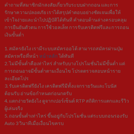
คำถามที่สมาชิกมักสงสัยเกี่ยวกับระบบฝากถอน และการ
รักษาความปลอดภัย เราได้สรุปคำตอบอย่างชัดเจนเพื่อให้
เข้าใจง่ายและนำไปปฏิบัติได้ทันที คำตอบด้านล่างครอบคลุม
การยืนยันตัวตน การใช้วอลเล็ท การรับเครดิตฟรีและการถอน
เงินขั้นต่ำ
1. สมัครยังไง เรามีระบบสมัครออโต้ สามารถสมัครผ่านปุ่ม
สมัครหรือที่หน้า
หน้าหลัก
ได้ทันที
2. ไม่มีขั้นต่ำคือเท่าไหร่ สำหรับบางโปรโมชั่นไม่มีขั้นต่ำ แต่
การถอนอาจมีขั้นต่ำตามเงื่อนไข โปรดตรวจสอบหน้าราย
ละเอียดโปร
3. รับเครดิตฟรียังไง เครดิตฟรีมีทั้งแจกรายวันและโบนัส
ต้อนรับ อ่านข้อกำหนดก่อนกดรับ
4. แตกง่ายวัดยังไง ดูจากเปอร์เซ็นต์ RTP สถิติการแตกและรีวิว
ผู้เล่นจริง
5. ถอนขั้นต่ำเท่าไหร่ ขึ้นอยู่กับโปรโมชั่น แต่ระบบถอนรองรับ
Auto 3 วินาทีเมื่อเงื่อนไขครบ