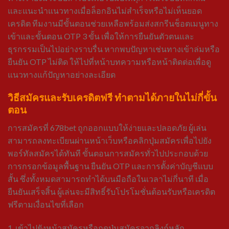
และแนะนำแนวทางเมื่อล็อกอินไม่สำเร็จหรือไม่เห็นยอด
เครดิต ทีมงานมีขั้นตอนช่วยเหลือพร้อมส่งสกรีนช็อตเมนูทาง
เข้าและขั้นตอน OTP 3 ขั้น เพื่อให้การยืนยันตัวตนและ
ธุรกรรมเป็นไปอย่างราบรื่น หากพบปัญหาเช่นทางเข้าล่มหรือ
ยืนยัน OTP ไม่ติด ให้ไปที่หน้าบทความหรือหน้าติดต่อเพื่อดู
แนวทางแก้ปัญหาอย่างละเอียด
วิธีสมัครและรับเครดิตฟรี ทำตามได้ภายในไม่กี่ขั้น
ตอน
การสมัครที่ 678bet ถูกออกแบบให้ง่ายและปลอดภัย ผู้เล่น
สามารถลงทะเบียนผ่านหน้าเว็บหรือคลิกปุ่มสมัครเพื่อไปยัง
พอร์ทัลสมัครได้ทันที ขั้นตอนการสมัครทั่วไปประกอบด้วย
การกรอกข้อมูลพื้นฐาน ยืนยัน OTP และการตั้งค่าบัญชีแบบ
สั้น ซึ่งทั้งหมดสามารถทำได้บนมือถือในเวลาไม่กี่นาที เมื่อ
ยืนยันเสร็จสิ้น ผู้เล่นจะมีสิทธิ์รับโปรโมชั่นต้อนรับหรือเครดิต
ฟรีตามเงื่อนไขที่เลือก
1. เข้าไปยังหน้าสมัครหรือกดปุ่มสมัครจากลิงก์หลัก