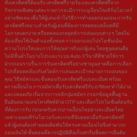
ทั้งเครดิตฟรีต้อนรับ เครดิตฟรีรายวัน และเครดิตฟรีจาก
กิจกรรมพิเศษ แต่ละรายการจะมีการระบุเงื่อนไขเทิร์นโอเวอร์
อย่างชัดเจน เพื่อให้ผู้เล่นเข้าใจวิธีการทำยอดก่อนถอน การรับ
เครดิตฟรีเหมาะสำหรับผู้เล่นที่ต้องการทดสอบสล็อตที่มี
โอกาสแตกง่าย หรือทดลองกลยุทธ์การเล่นแบบต่าง ๆ โดยไม่
ต้องเสี่ยงใช้เงินตัวเองทั้งหมด การออกแบบโปรโมชั่นเน้น
ความโปร่งใสและการให้คุณค่าจริงแก่ผู้เล่น โดยชูจุดเด่นคือ
ไม่มีขั้นต่ำในบางโปรและระบบ Auto 3 วินาทีที่ช่วยให้การ
ฝากถอนราบรื่น การรับเครดิตฟรีอย่างชาญฉลาดคือการเลือก
โปรที่สอดคล้องกับสไตล์การเล่นและเป้าหมายการถอนของ
คุณ วิธีสมัครและขั้นตอนรับเครดิตฟรีแบบละเอียด พร้อม
ตรวจเงื่อนไข การสมัครเพื่อรับเครดิตฟรีกับ 678bet ทำได้ง่าย
และปลอดภัย เริ่มจากการคลิกปุ่มสมัคร กรอกข้อมูลพื้นฐาน
ยืนยันหมายเลขโทรศัพท์ด้วย OTP และเลือกโปรโมชั่นต้อนรับ
ที่ต้องการรับ ก่อนกดรับควรอ่านเงื่อนไขอย่างละเอียดโดย
เฉพาะยอดเทิร์นโอเวอร์และเกมที่นับยอด เมื่อรับเครดิตฟรี
แล้วผู้เล่นต้องทำยอดเดิมพันให้ครบตามเงื่อนไขจึงสามารถ
ถอนเงินได้ ขั้นตอนที่ควรปฏิบัติคือเก็บสกรีนช็อตการยืนยัน